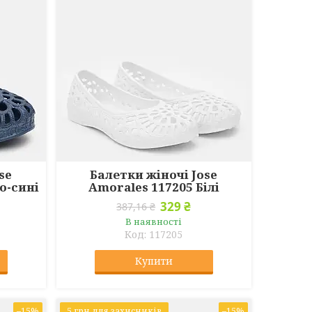
se
Балетки жіночі Jose
о-сині
Amorales 117205 Білі
329 ₴
387,16 ₴
В наявності
117205
Купити
–15%
5 грн для захисників
–15%