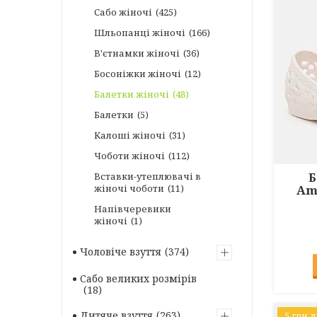
Сабо жіночі
425
Шльопанці жіночі
166
В'єтнамки жіночі
36
Босоніжки жіночі
12
Балетки жіночі
48
Балетки
5
Калоші жіночі
31
Чоботи жіночі
112
Б
Вставки-утеплювачі в
жіночі чоботи
11
Am
Напівчеревики
жіночі
1
Чоловіче взуття
374
Сабо великих розмірів
18
Дитяче взуття
263
5 грн 