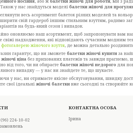
енного носіння
, або ж
балетки жіночі для роботи
, ми з ра
. Також у нас знайдуться моделі
балетки жіночі для прогуля
еглянути весь асортимент балеток різних моделей та кольор
зширити свій гардероб іншим стильним взуттям, радимо за
аріантів на будь-який сезон і випадок.
ійно оновлюємо наш асортимент, щоб запропонувати вам най
е свіжі надходження, які відповідають сучасним модним тен
а
фотогалерею жіночого взуття
, де можна детально роздивит
азин гарантує, що ви зможете
балетки жіночі купити
за най
 жіночі ціна
без прихованих платежів та завжди прагнемо, 
но від того, чи ви обираєте
балетки жіночі недорого
для по
бливого випадку — у нас ви знайдете те, що шукаєте.
ючи у нас, ви отримаєте якісне обслуговування, швидку дост
те свої ідеальні
жіночі балетки
вже сьогодні та створюйте к
Ірина
 (96) 224-10-02
замовлень