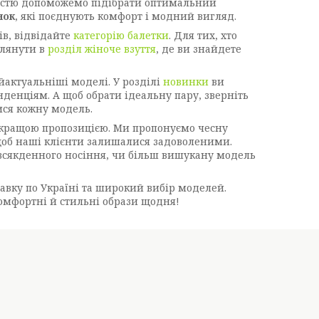
дістю допоможемо підібрати оптимальний
нок
, які поєднують комфорт і модний вигляд.
ів, відвідайте
категорію балетки
. Для тих, хто
глянути в
розділ жіноче взуття
, де ви знайдете
актуальніші моделі. У розділі
новинки
ви
денціям. А щоб обрати ідеальну пару, зверніть
ися кожну модель.
кращою пропозицією. Ми пропонуємо чесну
щоб наші клієнти залишалися задоволеними.
всякденного носіння, чи більш вишукану модель
авку по Україні та широкий вибір моделей.
омфортні й стильні образи щодня!