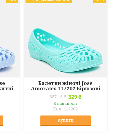
se
Балетки жіночі Jose
китні
Amorales 117202 Бірюзові
329 ₴
387,16 ₴
В наявності
117202
Купити