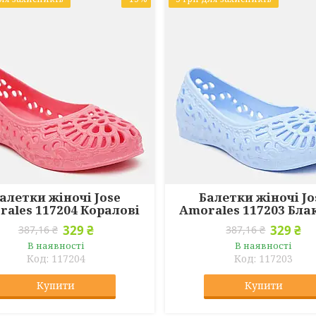
алетки жіночі Jose
Балетки жіночі Jo
ales 117204 Коралові
Amorales 117203 Бла
329 ₴
329 ₴
387,16 ₴
387,16 ₴
В наявності
В наявності
117204
117203
Купити
Купити