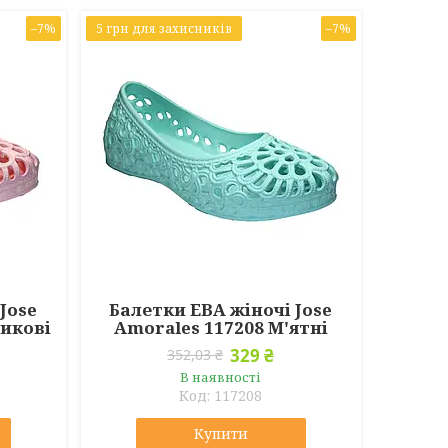
–7%
5 грн для захисників
–7%
Jose
Балетки ЕВА жіночі Jose
сикові
Amorales 117208 М'ятні
329 ₴
352,03 ₴
В наявності
117208
Купити