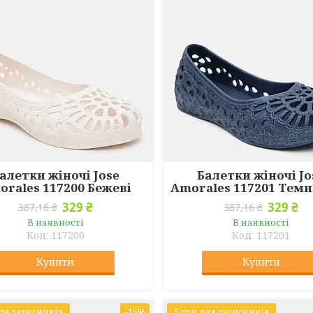
алетки жіночі Jose
Балетки жіночі Jo
orales 117200 Бежеві
Amorales 117201 Темн
329 ₴
329 ₴
387,16 ₴
387,16 ₴
В наявності
В наявності
117200
117201
Купити
Купити
для захисників
–15%
5 грн для захисників