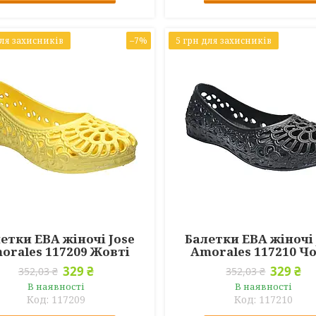
для захисників
–7%
5 грн для захисників
етки ЕВА жіночі Jose
Балетки ЕВА жіночі 
orales 117209 Жовті
Amorales 117210 Ч
329 ₴
329 ₴
352,03 ₴
352,03 ₴
В наявності
В наявності
117209
117210