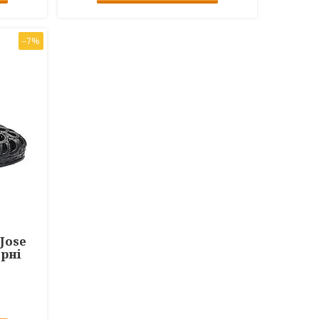
–7%
Jose
орні