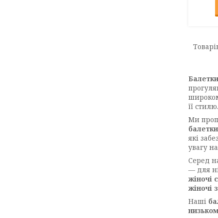
Балетки
прогуля
широком
її стилю
Ми про
балетки
які заб
увагу н
Серед н
— для н
жіночі 
жіночі 
Наші
ба
низьком