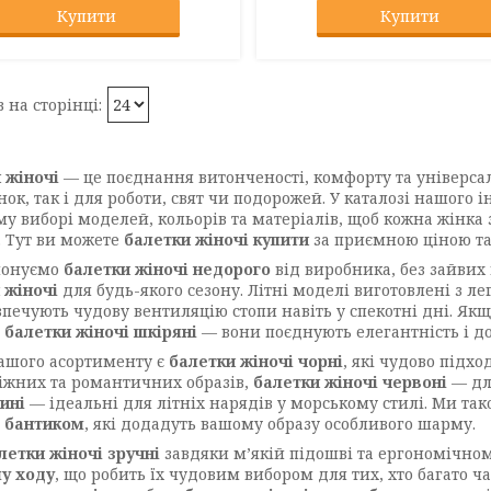
Купити
Купити
 жіночі
— це поєднання витонченості, комфорту та універсал
нок, так і для роботи, свят чи подорожей. У каталозі нашого
у виборі моделей, кольорів та матеріалів, щоб кожна жінка 
. Тут ви можете
балетки жіночі купити
за приємною ціною та 
понуємо
балетки жіночі недорого
від виробника, без зайвих 
 жіночі
для будь-якого сезону. Літні моделі виготовлені з ле
езпечують чудову вентиляцію стопи навіть у спекотні дні. Як
а
балетки жіночі шкіряні
— вони поєднують елегантність і до
ашого асортименту є
балетки жіночі чорні
, які чудово підх
іжних та романтичних образів,
балетки жіночі червоні
— для
сині
— ідеальні для літніх нарядів у морському стилі. Ми та
з бантиком
, які додадуть вашому образу особливого шарму.
летки жіночі зручні
завдяки м’якій підошві та ергономічно
у ходу
, що робить їх чудовим вибором для тих, хто багато ч