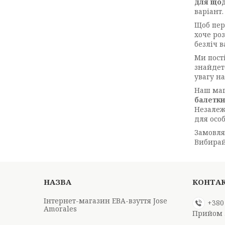
для щод
варіант
Щоб пер
хоче ро
безліч в
Ми пост
знайдет
увагу н
Наш маг
балетки
Незалеж
для осо
Замовля
Вибирай
Інтернет-магазин ЕВА-взуття Jose
+380
Amorales
Прийом 