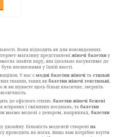
ьності. Вони підходять як для повсякденних
 інтернет-магазину представлені
жіночі балетки
у
змогла знайти пару, яка ідеально пасуватиме до
бути впевненими у їхній якості.
націнок. У нас є
модні балетки жіночі
та
стильні
гких тканин, таких як
балетки жіночі текстильні
,
що ж ви шукаєте щось більш класичне, зверніть
вговічність.
одять до офісного стилю,
балетки жіночі бежеві
 яскравих і сміливих поєднань, та
балетки
кож маємо моделі з декором, наприклад,
балетки
му дизайну. Більшість моделей створені
на
асу проводить на ногах. Якщо вам потрібне взуття