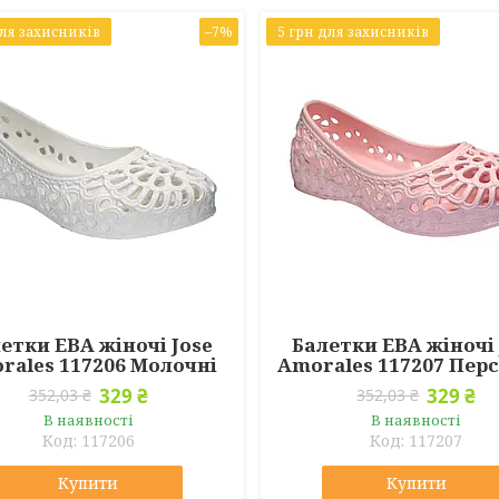
для захисників
–7%
5 грн для захисників
етки ЕВА жіночі Jose
Балетки ЕВА жіночі 
rales 117206 Молочні
Amorales 117207 Пер
329 ₴
329 ₴
352,03 ₴
352,03 ₴
В наявності
В наявності
117206
117207
Купити
Купити