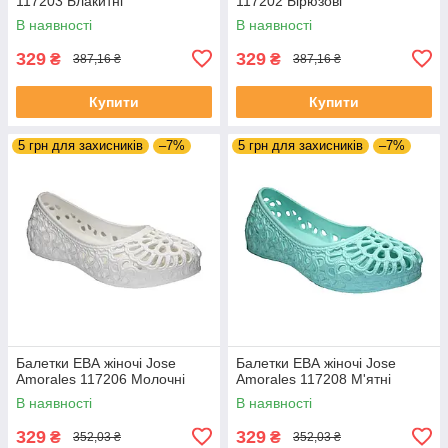
117203 Блакитні
117202 Бірюзові
В наявності
В наявності
329
329
₴
₴
387,16 ₴
387,16 ₴
Купити
Купити
5 грн для захисників
–7%
5 грн для захисників
–7%
Балетки ЕВА жіночі Jose
Балетки ЕВА жіночі Jose
Amorales 117206 Молочні
Amorales 117208 М'ятні
В наявності
В наявності
329
329
₴
₴
352,03 ₴
352,03 ₴