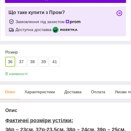
Що таке купити з Пром?
Замовлення під захистом
Доступна доставка
Розмір
36
37
38
39
41
В наявності
Опис
Характеристики
Доставка
Оплата
Умови п
Опис
Фактичні розміри устілки:
36р – 23см, 37р-23,5см, 38р – 24см, 39р – 25см,