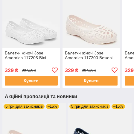
Балетки жіночі Jose
Балетки жіночі Jose
Бале
Amorales 117205 Білі
Amorales 117200 Бежеві
Amor
329
329
329
₴
₴
387,16 ₴
387,16 ₴
Купити
Купити
Акційні пропозиції та новинки
5 грн для захисників
–15%
5 грн для захисників
–15%