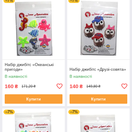
–7%
–7%
Набір джибітс «Океанські
пригоди»
Набір джибітс «Друзі-совята»
В наявності
В наявності
160
140
₴
₴
171,20 ₴
149,80 ₴
Купити
Купити
–7%
–7%