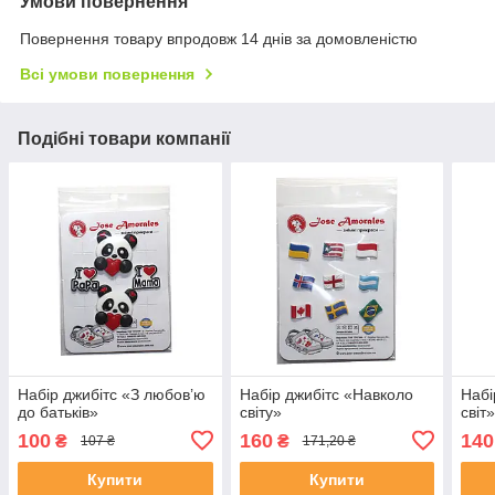
Умови повернення
Повернення товару впродовж 14 днів за домовленістю
Всі умови повернення
Подібні товари компанії
Набір джибітс «З любов’ю
Набір джибітс «Навколо
Набі
до батьків»
світу»
світ
100
160
140
₴
₴
107 ₴
171,20 ₴
Купити
Купити