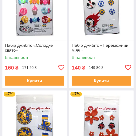
Набір джибітс «Солодке
Набір джибітс «Переможний
свято»
м'яч»
В наявності
В наявності
160
140
₴
₴
171,20 ₴
149,80 ₴
Купити
Купити
–7%
–7%