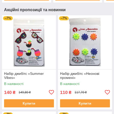
Акційні пропозиції та новинки
–7%
–7%
Набір джибітс «Summer
Набір джибітс «Неонові
Vibes»
промені»
В наявності
В наявності
140
110
₴
₴
149,80 ₴
117,70 ₴
Купити
Купити