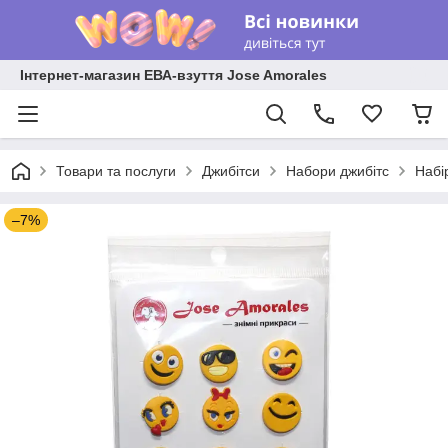
Інтернет-магазин ЕВА-взуття Jose Amorales
Товари та послуги
Джибітси
Набори джибітс
Набі
–7%