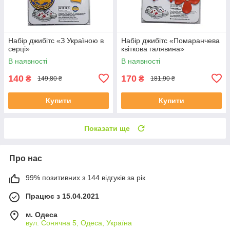
Набір джибітс «З Україною в
Набір джибітс «Помаранчева
серці»
квіткова галявина»
В наявності
В наявності
140
170
₴
₴
149,80 ₴
181,90 ₴
Купити
Купити
Показати ще
Про нас
99% позитивних з 144 відгуків за рік
Працює з 15.04.2021
м. Одеса
вул. Сонячна 5, Одеса, Україна