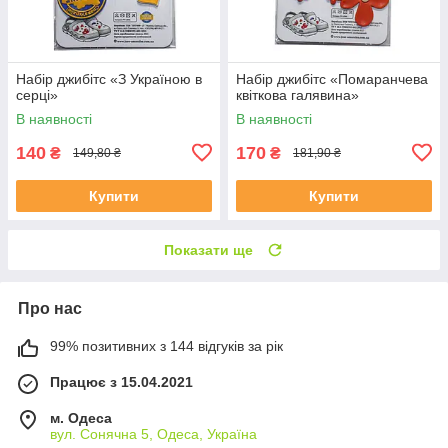
Набір джибітс «З Україною в
Набір джибітс «Помаранчева
серці»
квіткова галявина»
В наявності
В наявності
140
170
₴
₴
149,80 ₴
181,90 ₴
Купити
Купити
Показати ще
Про нас
99% позитивних з 144 відгуків за рік
Працює з 15.04.2021
м. Одеса
вул. Сонячна 5, Одеса, Україна