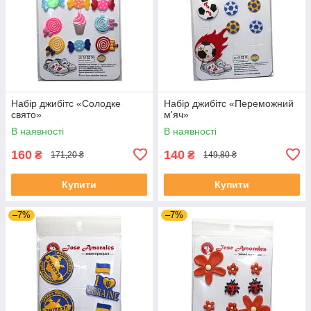
Набір джибітс «Солодке
Набір джибітс «Переможний
свято»
м'яч»
В наявності
В наявності
160
140
₴
₴
171,20 ₴
149,80 ₴
Купити
Купити
–7%
–7%