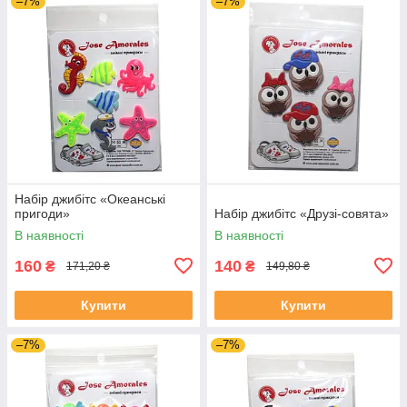
–7%
–7%
Набір джибітс «Океанські
пригоди»
Набір джибітс «Друзі-совята»
В наявності
В наявності
160
140
₴
₴
171,20 ₴
149,80 ₴
Купити
Купити
–7%
–7%