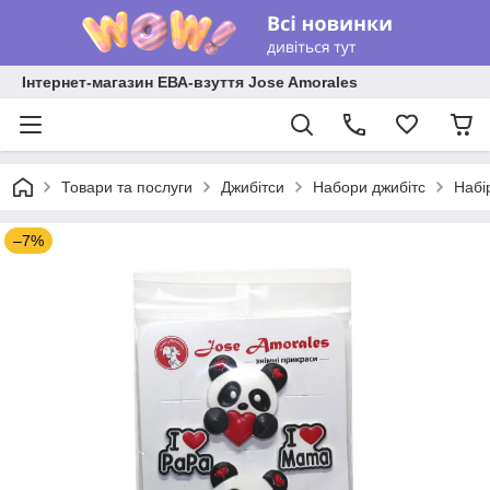
Інтернет-магазин ЕВА-взуття Jose Amorales
Товари та послуги
Джибітси
Набори джибітс
Набі
–7%