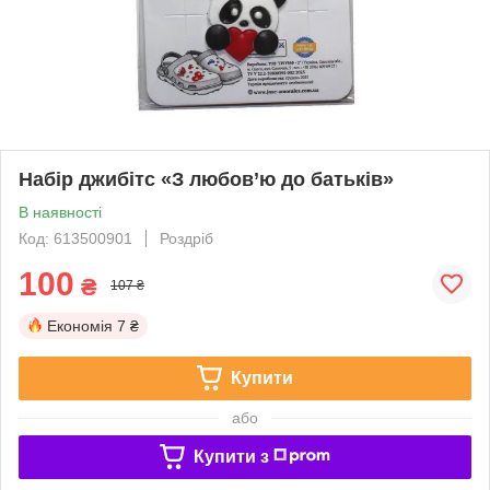
Набір джибітс «З любов’ю до батьків»
В наявності
Код: 613500901
Роздріб
100
₴
107 ₴
Економія
7 ₴
Купити
або
Купити з