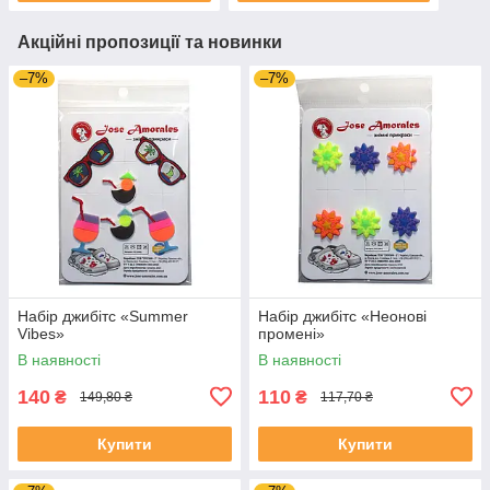
Акційні пропозиції та новинки
–7%
–7%
Набір джибітс «Summer
Набір джибітс «Неонові
Vibes»
промені»
В наявності
В наявності
140
110
₴
₴
149,80 ₴
117,70 ₴
Купити
Купити