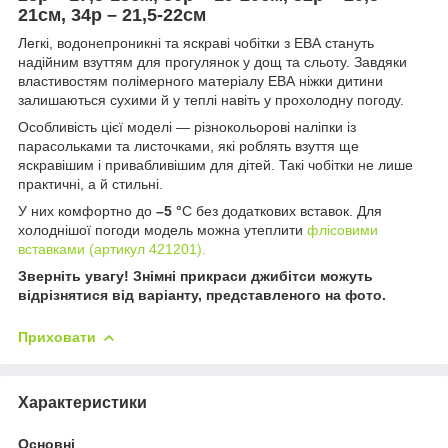
21см, 34р – 21,5-22см
Легкі, водонепроникні та яскраві чобітки з ЕВА стануть
надійним взуттям для прогулянок у дощ та сльоту. Завдяки
властивостям полімерного матеріалу ЕВА ніжки дитини
залишаються сухими й у теплі навіть у прохолодну погоду.
Особливість цієї моделі — різнокольорові наліпки із
парасольками та листочками, які роблять взуття ще
яскравішим і привабливішим для дітей. Такі чобітки не лише
практичні, а й стильні.
У них комфортно до
–5 °
C без додаткових вставок. Для
холоднішої погоди модель можна утеплити
флісовими
вставками (артикул 421201).
Зверніть увагу! Знімні прикраси джибітси можуть
відрізнятися від варіанту, представленого на фото.
Приховати
Характеристики
Основні