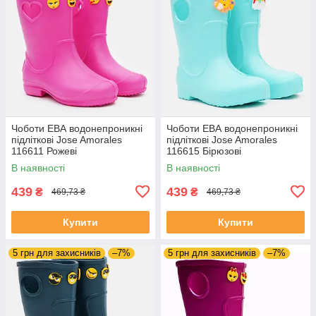
Чоботи ЕВА водонепроникні
Чоботи ЕВА водонепроникні
підліткові Jose Amorales
підліткові Jose Amorales
116611 Рожеві
116615 Бірюзові
В наявності
В наявності
439
439
₴
₴
469,73 ₴
469,73 ₴
Купити
Купити
5 грн для захисників
–7%
5 грн для захисників
–7%