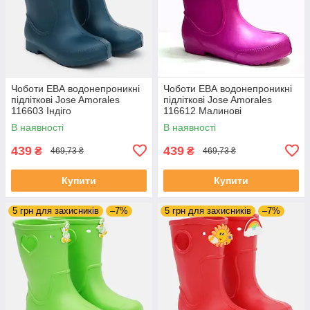
Чоботи ЕВА водонепроникні
Чоботи ЕВА водонепроникні
підліткові Jose Amorales
підліткові Jose Amorales
116603 Індіго
116612 Малинові
В наявності
В наявності
439
439
₴
₴
469,73 ₴
469,73 ₴
Купити
Купити
5 грн для захисників
–7%
5 грн для захисників
–7%