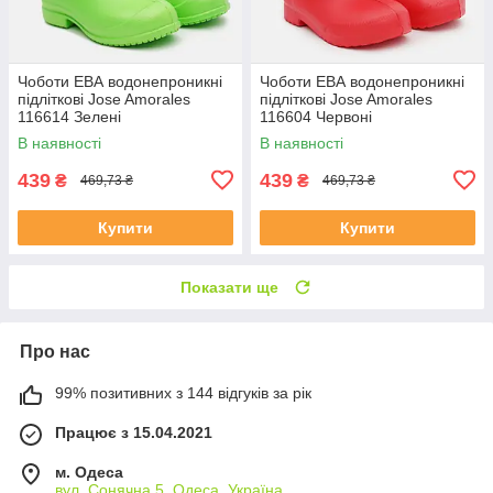
Чоботи ЕВА водонепроникні
Чоботи ЕВА водонепроникні
підліткові Jose Amorales
підліткові Jose Amorales
116614 Зелені
116604 Червоні
В наявності
В наявності
439
439
₴
₴
469,73 ₴
469,73 ₴
Купити
Купити
Показати ще
Про нас
99% позитивних з 144 відгуків за рік
Працює з 15.04.2021
м. Одеса
вул. Сонячна 5, Одеса, Україна