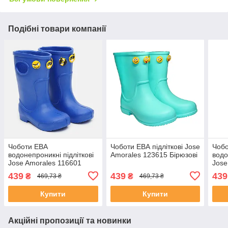
Подібні товари компанії
Чоботи ЕВА
Чоботи ЕВА підліткові Jose
Чоб
водонепроникні підліткові
Amorales 123615 Бірюзові
водо
Jose Amorales 116601
Jose
Сині
Інди
439
439
439
₴
₴
469,73 ₴
469,73 ₴
Купити
Купити
Акційні пропозиції та новинки