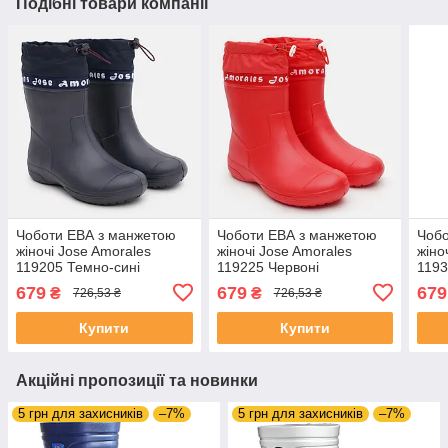
Подібні товари компанії
Чоботи ЕВА з манжетою
Чоботи ЕВА з манжетою
Чобо
жіночі Jose Amorales
жіночі Jose Amorales
жіно
119205 Темно-сині
119225 Червоні
1193
679
679
679
₴
₴
726,53 ₴
726,53 ₴
Купити
Купити
Акційні пропозиції та новинки
5 грн для захисників
–7%
5 грн для захисників
–7%