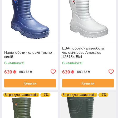
ЕВА-чоботи/напівчоботи
Напівчоботи чоловічі Темно-
чоловічі Jose Amorales
синій
125154 Білі
В наявності
В наявності
639
639
₴
₴
683,73 ₴
683,73 ₴
Купити
Купити
5 грн для захисників
–7%
5 грн для захисників
–7%