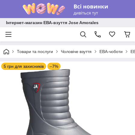
Інтернет-магазин ЕВА-взуття Jose Amorales
Товари та послуги
Чоловіче взуття
ЕВА-чоботи
ЕВ
5 грн для захисників
–7%