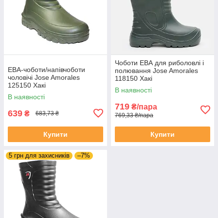
Чоботи ЕВА для риболовлі і
ЕВА-чоботи/напівчоботи
полювання Jose Amorales
чоловічі Jose Amorales
118150 Хакі
125150 Хакі
В наявності
В наявності
719
₴/пара
639
₴
683,73 ₴
769,33 ₴/пара
Купити
Купити
5 грн для захисників
–7%