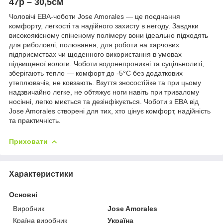
47р – 30,5см
Чоловічі ЕВА-чоботи Jose Amorales — це поєднання
комфорту, легкості та надійного захисту в негоду. Завдяки
високоякісному спіненому полімеру вони ідеально підходять
для риболовлі, полювання, для роботи на харчових
підприємствах чи щоденного використання в умовах
підвищеної вологи. Чоботи водонепроникні та суцільнолиті,
зберігають тепло — комфорт до -5°C без додаткових
утеплювачів, не ковзають. Взуття зносостійке та при цьому
надзвичайно легке, не обтяжує ноги навіть при тривалому
носінні, легко миється та дезінфікується. Чоботи з ЕВА від
Jose Amorales створені для тих, хто цінує комфорт, надійність
та практичність.
Приховати
Характеристики
Основні
Виробник
Jose Amorales
Країна виробник
Україна