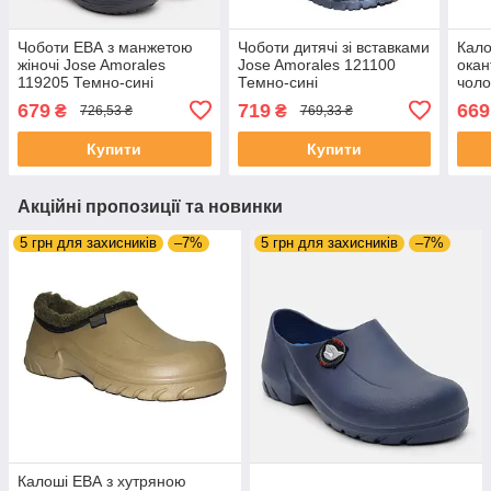
Чоботи ЕВА з манжетою
Чоботи дитячі зі вставками
Кало
жіночі Jose Amorales
Jose Amorales 121100
окан
119205 Темно-сині
Темно-сині
чоло
1197
679
719
669
₴
₴
726,53 ₴
769,33 ₴
Купити
Купити
Акційні пропозиції та новинки
5 грн для захисників
–7%
5 грн для захисників
–7%
Калоші ЕВА з хутряною