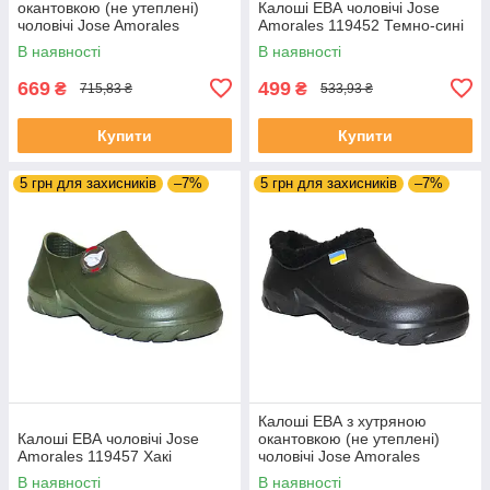
окантовкою (не утеплені)
Калоші ЕВА чоловічі Jose
чоловічі Jose Amorales
Amorales 119452 Темно-сині
119758 Бежеві
В наявності
В наявності
669
499
₴
₴
715,83 ₴
533,93 ₴
Купити
Купити
5 грн для захисників
–7%
5 грн для захисників
–7%
Калоші ЕВА з хутряною
Калоші ЕВА чоловічі Jose
окантовкою (не утеплені)
Amorales 119457 Хакі
чоловічі Jose Amorales
119751 Чорні
В наявності
В наявності