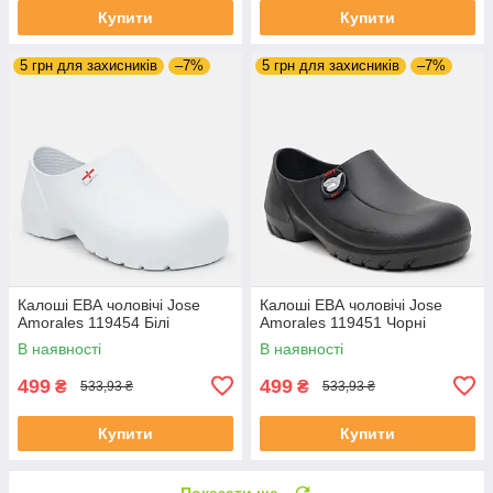
Купити
Купити
5 грн для захисників
–7%
5 грн для захисників
–7%
Калоші ЕВА чоловічі Jose
Калоші ЕВА чоловічі Jose
Amorales 119454 Білі
Amorales 119451 Чорні
В наявності
В наявності
499
499
₴
₴
533,93 ₴
533,93 ₴
Купити
Купити
Показати ще