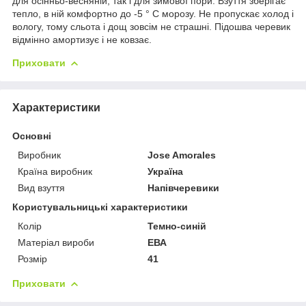
для осінньо-весняній, так і для зимової пори. Взуття зберігає
тепло, в ній комфортно до -5 ° С морозу. Не пропускає холод і
вологу, тому сльота і дощ зовсім не страшні. Підошва черевик
відмінно амортизує і не ковзає.
Приховати
Характеристики
Основні
Виробник
Jose Amorales
Країна виробник
Україна
Вид взуття
Напівчеревики
Користувальницькі характеристики
Колір
Темно-синій
Матеріал вироби
ЕВА
Розмір
41
Приховати