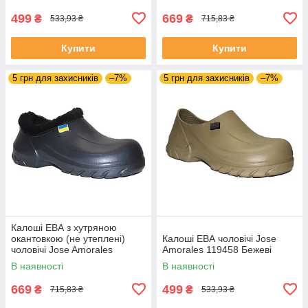
499
669
₴
₴
533,93 ₴
715,83 ₴
Купити
Купити
5 грн для захисників
–7%
5 грн для захисників
–7%
Калоші ЕВА з хутряною
окантовкою (не утеплені)
Калоші ЕВА чоловічі Jose
чоловічі Jose Amorales
Amorales 119458 Бежеві
119752 Темно-сині
В наявності
В наявності
669
499
₴
₴
715,83 ₴
533,93 ₴