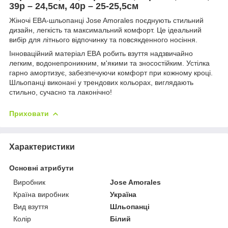
39р – 24,5см, 40р – 25-25,5см
Жіночі ЕВА-шльопанці Jose Amorales поєднують стильний
дизайн, легкість та максимальний комфорт. Це ідеальний
вибір для літнього відпочинку та повсякденного носіння.
Інноваційний матеріал ЕВА робить взуття надзвичайно
легким, водонепроникним, м'якими та зносостійким. Устілка
гарно амортизує, забезпечуючи комфорт при кожному кроці.
Шльопанці виконані у трендових кольорах, виглядають
стильно, сучасно та лаконічно!
Приховати
Характеристики
Основні атрибути
Виробник
Jose Amorales
Країна виробник
Україна
Вид взуття
Шльопанці
Колір
Білий