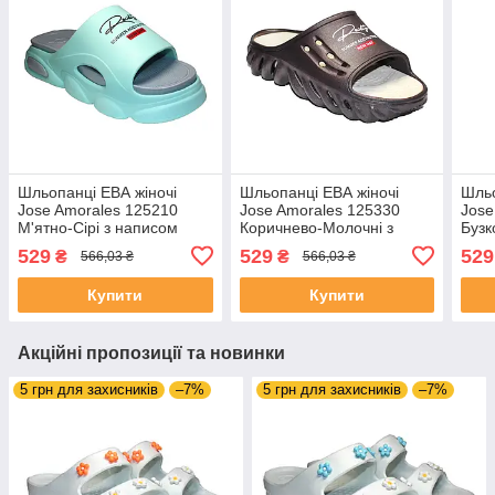
Шльопанці ЕВА жіночі
Шльопанці ЕВА жіночі
Шльо
Jose Amorales 125210
Jose Amorales 125330
Jose
М'ятно-Сірі з написом
Коричнево-Молочні з
Бузк
New Day
написом New Day
нап
529
529
529
₴
₴
566,03 ₴
566,03 ₴
Купити
Купити
Акційні пропозиції та новинки
5 грн для захисників
–7%
5 грн для захисників
–7%