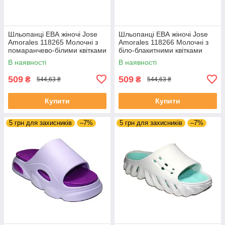
Шльопанці ЕВА жіночі Jose
Шльопанці ЕВА жіночі Jose
Amorales 118265 Молочні з
Amorales 118266 Молочні з
помаранчево-білими квітками
біло-блакитними квітками
В наявності
В наявності
509
509
₴
₴
544,63 ₴
544,63 ₴
Купити
Купити
5 грн для захисників
–7%
5 грн для захисників
–7%