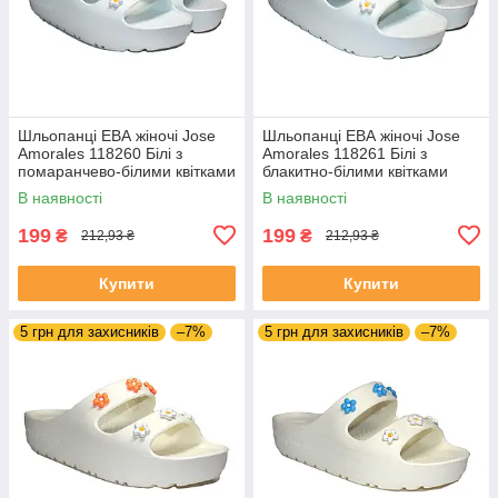
Шльопанці ЕВА жіночі Jose
Шльопанці ЕВА жіночі Jose
Amorales 118260 Білі з
Amorales 118261 Білі з
помаранчево-білими квітками
блакитно-білими квітками
В наявності
В наявності
199
199
₴
₴
212,93 ₴
212,93 ₴
Купити
Купити
5 грн для захисників
–7%
5 грн для захисників
–7%