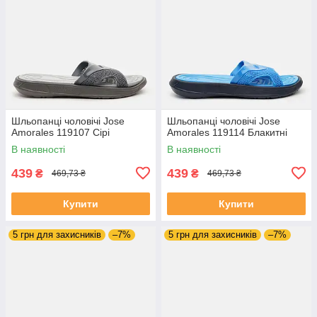
Шльопанці чоловічі Jose
Шльопанці чоловічі Jose
Amorales 119107 Сірі
Amorales 119114 Блакитні
В наявності
В наявності
439
439
₴
₴
469,73 ₴
469,73 ₴
Купити
Купити
5 грн для захисників
–7%
5 грн для захисників
–7%