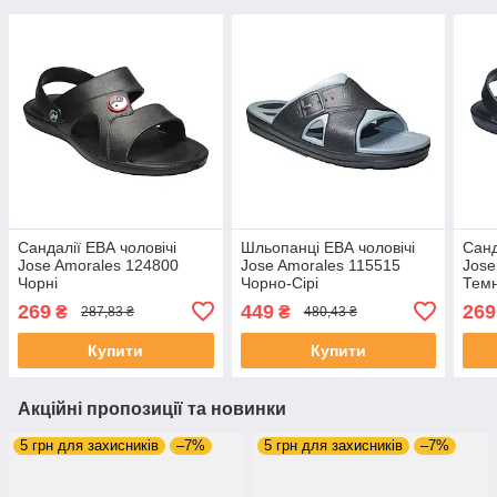
Сандалії ЕВА чоловічі
Шльопанці ЕВА чоловічі
Санд
Jose Amorales 124800
Jose Amorales 115515
Jose
Чорні
Чорно-Сірі
Темн
269
449
269
₴
₴
287,83 ₴
480,43 ₴
Купити
Купити
Акційні пропозиції та новинки
5 грн для захисників
–7%
5 грн для захисників
–7%