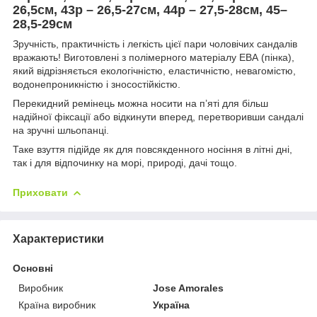
26,5см, 43р – 26,5-27см, 44р – 27,5-28см, 45–
28,5-29см
Зручність, практичність і легкість цієї пари чоловічих сандалів
вражають! Виготовлені з полімерного матеріалу ЕВА (пінка),
який відрізняється екологічністю, еластичністю, невагомістю,
водонепроникністю і зносостійкістю.
Перекидний ремінець можна носити на п’яті для більш
надійної фіксації або відкинути вперед, перетворивши сандалі
на зручні шльопанці.
Таке взуття підійде як для повсякденного носіння в літні дні,
так і для відпочинку на морі, природі, дачі тощо.
Приховати
Характеристики
Основні
Виробник
Jose Amorales
Країна виробник
Україна