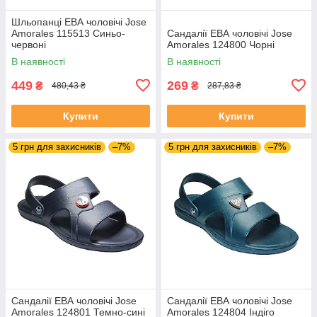
Шльопанці ЕВА чоловічі Jose
Amorales 115513 Синьо-
Сандалії ЕВА чоловічі Jose
червоні
Amorales 124800 Чорні
В наявності
В наявності
449
269
₴
₴
480,43 ₴
287,83 ₴
Купити
Купити
5 грн для захисників
–7%
5 грн для захисників
–7%
Сандалії ЕВА чоловічі Jose
Сандалії ЕВА чоловічі Jose
Amorales 124801 Темно-сині
Amorales 124804 Індіго