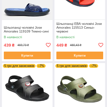
Шльопанці ЕВА чоловічі Jose
Шльопанці чоловічі Jose
Amorales 115513 Синьо-
Amorales 119109 Темно-сині
червоні
В наявності
В наявності
439
449
₴
₴
469,73 ₴
480,43 ₴
Купити
Купити
5 грн для захисників
–7%
5 грн для захисників
–7%