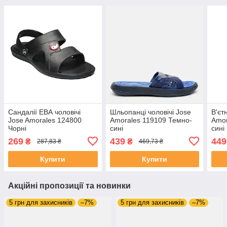
Сандалії ЕВА чоловічі
Шльопанці чоловічі Jose
В'єт
Jose Amorales 124800
Amorales 119109 Темно-
Amor
Чорні
сині
сині
269
439
449
₴
₴
287,83 ₴
469,73 ₴
Купити
Купити
Акційні пропозиції та новинки
5 грн для захисників
–7%
5 грн для захисників
–7%