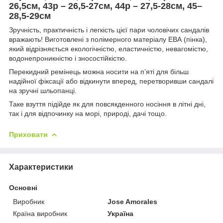
26,5см, 43р – 26,5-27см, 44р – 27,5-28см, 45–
28,5-29см
Зручність, практичність і легкість цієї пари чоловічих сандалів
вражають! Виготовлені з полімерного матеріалу ЕВА (пінка),
який відрізняється екологічністю, еластичністю, невагомістю,
водонепроникністю і зносостійкістю.
Перекидний ремінець можна носити на п’яті для більш
надійної фіксації або відкинути вперед, перетворивши сандалі
на зручні шльопанці.
Таке взуття підійде як для повсякденного носіння в літні дні,
так і для відпочинку на морі, природі, дачі тощо.
Приховати
Характеристики
Основні
Виробник
Jose Amorales
Країна виробник
Україна