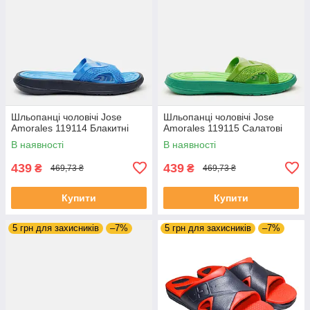
Шльопанці чоловічі Jose
Шльопанці чоловічі Jose
Amorales 119114 Блакитні
Amorales 119115 Салатові
В наявності
В наявності
439
439
₴
₴
469,73 ₴
469,73 ₴
Купити
Купити
5 грн для захисників
–7%
5 грн для захисників
–7%