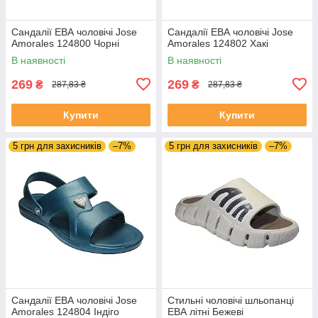
Сандалії ЕВА чоловічі Jose
Сандалії ЕВА чоловічі Jose
Amorales 124800 Чорні
Amorales 124802 Хакі
В наявності
В наявності
269
269
₴
₴
287,83 ₴
287,83 ₴
Купити
Купити
5 грн для захисників
–7%
5 грн для захисників
–7%
Сандалії ЕВА чоловічі Jose
Стильні чоловічі шльопанці
Amorales 124804 Індіго
ЕВА літні Бежеві