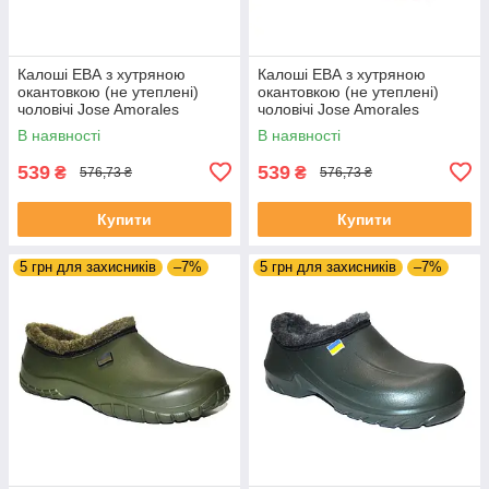
Калоші ЕВА з хутряною
Калоші ЕВА з хутряною
окантовкою (не утеплені)
окантовкою (не утеплені)
чоловічі Jose Amorales
чоловічі Jose Amorales
117450 Чорні
117451 Бежеві
В наявності
В наявності
539
539
₴
₴
576,73 ₴
576,73 ₴
Купити
Купити
5 грн для захисників
–7%
5 грн для захисників
–7%