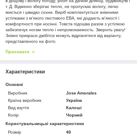
в дощову і вологу погоду, робіт на дачній ділянці, будівництві і
т. Д. Відмінно зберігає тепло, не пропускає вологу, легко
миється і швидко сохне. Виріб комплектується знімними
устілками з м'якого листового ЕВА, які додають м'якості і
комфортності при носінні. Товста підошва разом з устілкою
забезпечує ногам тепло і непромокаемость. Зверніть увагу!
Знімні прикраси джібітси можуть відрізнятися від варіанту,
представленого на фото.
Приховати
Характеристики
Основні
Виробник
Jose Amorales
Країна виробник
Україна
Вид взуття
Калоші
Колір
Чорний
Користувальницькі характеристики
Розмір
40