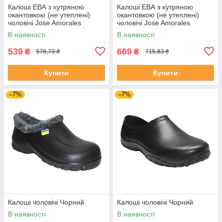
Калоші ЕВА з хутряною
Калоші ЕВА з хутряною
окантовкою (не утеплені)
окантовкою (не утеплені)
чоловічі Jose Amorales
чоловічі Jose Amorales
117454 Хаки
119653 Хаки
В наявності
В наявності
539
669
₴
₴
576,73 ₴
715,83 ₴
Купити
Купити
–7%
–7%
Калоші чоловічі Чорний
Калоші чоловічі Чорний
В наявності
В наявності