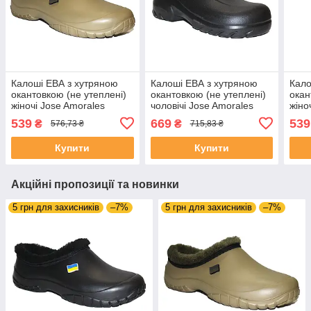
Калоші ЕВА з хутряною
Калоші ЕВА з хутряною
Кало
окантовкою (не утеплені)
окантовкою (не утеплені)
окан
жіночі Jose Amorales
чоловічі Jose Amorales
жіно
117402 Бежеві
119751 Чорні
3154
539
669
539
₴
₴
576,73 ₴
715,83 ₴
Купити
Купити
Акційні пропозиції та новинки
5 грн для захисників
–7%
5 грн для захисників
–7%