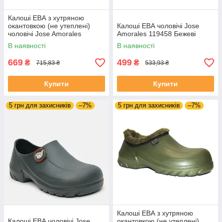
Калоші ЕВА з хутряною
окантовкою (не утеплені)
Калоші ЕВА чоловічі Jose
чоловічі Jose Amorales
Amorales 119458 Бежеві
119752 Темно-сині
В наявності
В наявності
669
499
₴
₴
715,83 ₴
533,93 ₴
Купити
Купити
5 грн для захисників
–7%
5 грн для захисників
–7%
Калоші ЕВА з хутряною
Калоші ЕВА чоловічі Jose
окантовкою (не утеплені)