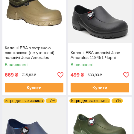
Калоші ЕВА з хутряною
окантовкою (не утеплені)
Калоші ЕВА чоловічі Jose
чоловічі Jose Amorales
Amorales 119451 Чорні
119758 Бежеві
В наявності
В наявності
669
499
₴
₴
715,83 ₴
533,93 ₴
Купити
Купити
5 грн для захисників
–7%
5 грн для захисників
–7%