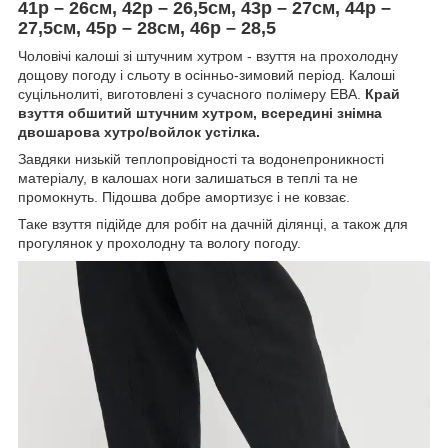
41р – 26см, 42р – 26,5см, 43р – 27см, 44р –
27,5см, 45р – 28см, 46р – 28,5
Чоловічі калоші зі штучним хутром - взуття на прохолодну
дощову погоду і сльоту в осінньо-зимовий період. Калоші
суцільнолиті, виготовлені з сучасного полімеру ЕВА.
Край
взуття обшитий штучним хутром, всередині знімна
двошарова хутро/войлок устілка.
Завдяки низькій теплопровідності та водонепроникності
матеріалу, в калошах ноги залишаться в теплі та не
промокнуть. Підошва добре амортизує і не ковзає.
Таке взуття підійде для робіт на дачній ділянці, а також для
прогулянок у прохолодну та вологу погоду.