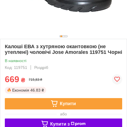
Калоші ЕВА з хутряною окантовкою (не
утеплені) чоловічі Jose Amorales 119751 Чорні
В наявності
Код: 119751
Роздріб
669
₴
715,83 ₴
Економія
46.83 ₴
Купити
або
Купити з