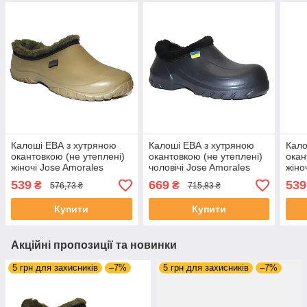
Калоші ЕВА з хутряною
Калоші ЕВА з хутряною
Кало
окантовкою (не утеплені)
окантовкою (не утеплені)
окан
жіночі Jose Amorales
чоловічі Jose Amorales
жіно
117402 Бежеві
119752 Темно-сині
3154
539
669
539
₴
₴
576,73 ₴
715,83 ₴
Купити
Купити
Акційні пропозиції та новинки
5 грн для захисників
–7%
5 грн для захисників
–7%