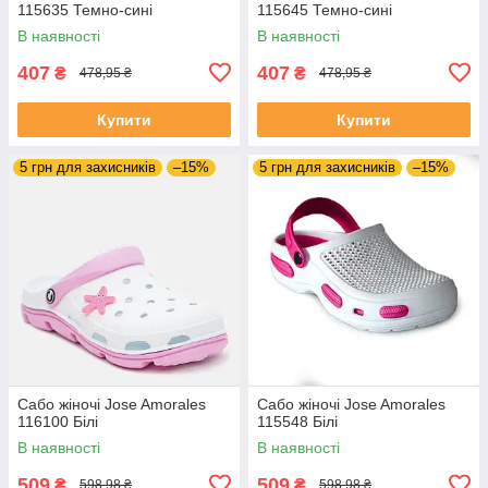
115635 Темно-сині
115645 Темно-сині
В наявності
В наявності
407
407
₴
₴
478,95 ₴
478,95 ₴
Купити
Купити
5 грн для захисників
–15%
5 грн для захисників
–15%
Сабо жіночі Jose Amorales
Сабо жіночі Jose Amorales
116100 Білі
115548 Білі
В наявності
В наявності
509
509
₴
₴
598,98 ₴
598,98 ₴