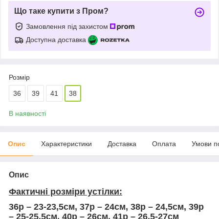
Що таке купити з Пром?
Замовлення під захистом
Доступна доставка
Розмір
36
39
41
38
В наявності
Опис
Характеристики
Доставка
Оплата
Умови п
Опис
Фактичні розміри устілки:
36р – 23-23,5см, 37р – 24см, 38р – 24,5см, 39р
– 25-25,5см, 40р – 26см, 41р – 26,5-27см