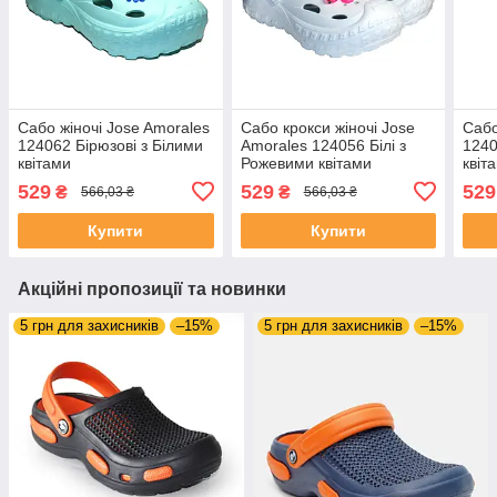
Сабо жіночі Jose Amorales
Сабо крокси жіночі Jose
Сабо
124062 Бірюзові з Білими
Amorales 124056 Білі з
1240
квітами
Рожевими квітами
квіт
529
529
529
₴
₴
566,03 ₴
566,03 ₴
Купити
Купити
Акційні пропозиції та новинки
5 грн для захисників
–15%
5 грн для захисників
–15%