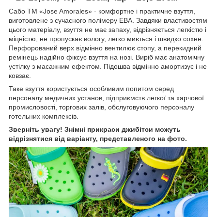
Сабо TM «Jose Amorales» - комфортне і практичне взуття,
виготовлене з сучасного полімеру ЕВА. Завдяки властивостям
цього матеріалу, взуття не має запаху, відрізняється легкістю і
міцністю, не пропускає вологу, легко миється і швидко сохне.
Перфорований верх відмінно вентилює стопу, а перекидний
ремінець надійно фіксує взуття на нозі. Виріб має анатомічну
устілку з масажним ефектом. Підошва відмінно амортизує і не
ковзає.
Таке взуття користується особливим попитом серед
персоналу медичних установ, підприємств легкої та харчової
промисловості, торгових залів, обслуговуючого персоналу
готельних комплексів.
Зверніть увагу! Знімні прикраси джибітси можуть
відрізнятися від варіанту, представленого на фото.