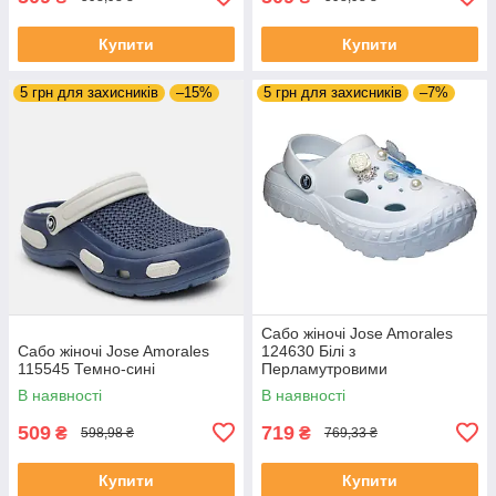
Купити
Купити
5 грн для захисників
–15%
5 грн для захисників
–7%
Сабо жіночі Jose Amorales
Сабо жіночі Jose Amorales
124630 Білі з
115545 Темно-сині
Перламутровими
метеликами та перлинами
В наявності
В наявності
509
719
₴
₴
598,98 ₴
769,33 ₴
Купити
Купити