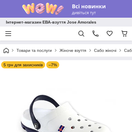
Інтернет-магазин ЕВА-взуття Jose Amorales
Товари та послуги
Жіноче взуття
Сабо жіночі
Саб
5 грн для захисників
–7%