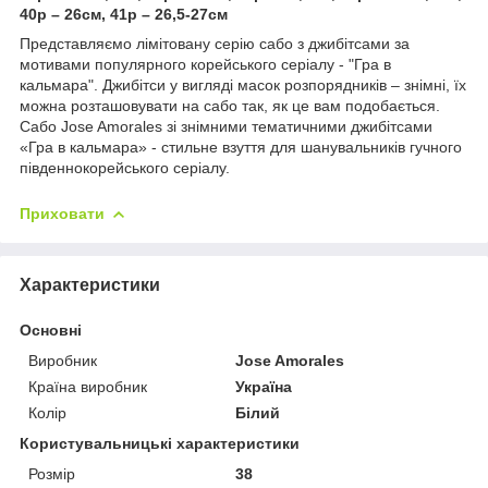
40р – 26см, 41р – 26,5-27см
Представляємо лімітовану серію сабо з джибітсами за
мотивами популярного корейського серіалу - "Гра в
кальмара". Джибітси у вигляді масок розпорядників – знімні, їх
можна розташовувати на сабо так, як це вам подобається.
Сабо Jose Amorales зі знімними тематичними джибітсами
«Гра в кальмара» - стильне взуття для шанувальників гучного
південнокорейського серіалу.
Приховати
Характеристики
Основні
Виробник
Jose Amorales
Країна виробник
Україна
Колір
Білий
Користувальницькі характеристики
Розмір
38