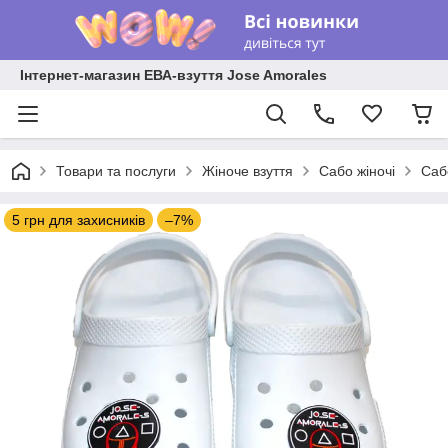
Інтернет-магазин ЕВА-взуття Jose Amorales
Товари та послуги
Жіноче взуття
Сабо жіночі
Сабо
5 грн для захисників
–7%