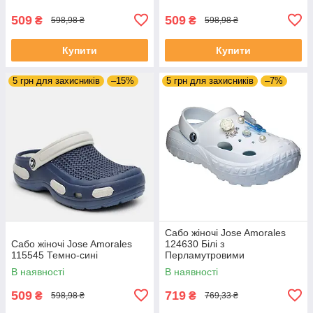
509
509
₴
₴
598,98 ₴
598,98 ₴
Купити
Купити
5 грн для захисників
–15%
5 грн для захисників
–7%
Сабо жіночі Jose Amorales
Сабо жіночі Jose Amorales
124630 Білі з
115545 Темно-сині
Перламутровими
метеликами та перлинами
В наявності
В наявності
509
719
₴
₴
598,98 ₴
769,33 ₴