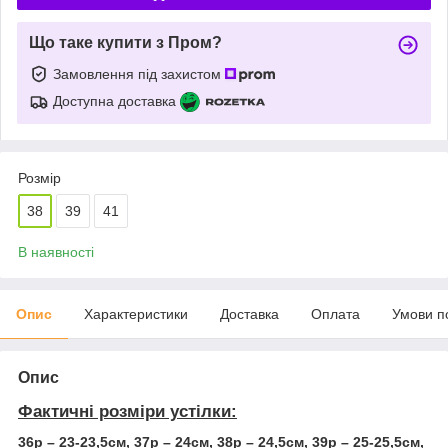
Що таке купити з Пром?
Замовлення під захистом
Доступна доставка
Розмір
38
39
41
В наявності
Опис
Характеристики
Доставка
Оплата
Умови п
Опис
Фактичні розміри устілки:
36р – 23-23,5см, 37р – 24см, 38р – 24,5см, 39р – 25-25,5см,