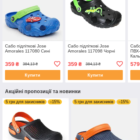
Сабо підліткові Jose
Сабо підліткові Jose
Сабо
Amorales 117080 Сині
Amorales 117098 Чорні
ПВХ-
Каль
1164
359
359
579
₴
₴
384,13 ₴
384,13 ₴
Купити
Купити
Акційні пропозиції та новинки
5 грн для захисників
–15%
5 грн для захисників
–15%