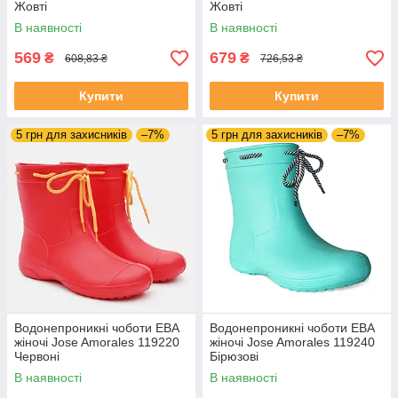
Жовті
Жовті
В наявності
В наявності
569
679
₴
₴
608,83 ₴
726,53 ₴
Купити
Купити
5 грн для захисників
–7%
5 грн для захисників
–7%
Водонепроникні чоботи ЕВА
Водонепроникні чоботи ЕВА
жіночі Jose Amorales 119220
жіночі Jose Amorales 119240
Червоні
Бірюзові
В наявності
В наявності