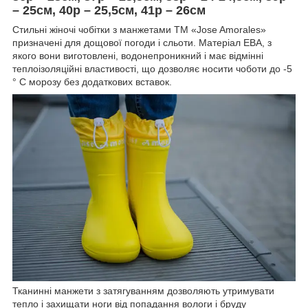
– 25см, 40р – 25,5см, 41р – 26см
Стильні жіночі чобітки з манжетами ТМ «Jose Amorales»
призначені для дощової погоди і сльоти. Матеріал ЕВА, з
якого вони виготовлені, водонепроникний і має відмінні
теплоізоляційні властивості, що дозволяє носити чоботи до -5
° С морозу без додаткових вставок.
Тканинні манжети з затягуванням дозволяють утримувати
тепло і захищати ноги від попадання вологи і бруду