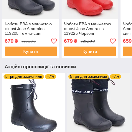
Чоботи ЕВА з манжетою
Чоботи ЕВА з манжетою
Чобо
жіночі Jose Amorales
жіночі Jose Amorales
Amor
119205 Темно-сині
119225 Червоні
сині
стрі
679
679
659
₴
₴
726,53 ₴
726,53 ₴
Купити
Купити
Акційні пропозиції та новинки
5 грн для захисників
–7%
5 грн для захисників
–7%