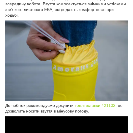
всередину чобота. Взуття комплектується знімними устілками
з м'якого листового ЕВА, які додають комфортності при
ходьбі.
До чобіток рекомендуємо докупити
теплі вставки 421102
, це
дозволить носити взуття в мінусову погоду.