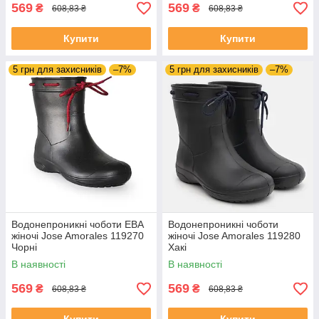
569
569
₴
₴
608,83 ₴
608,83 ₴
Купити
Купити
5 грн для захисників
–7%
5 грн для захисників
–7%
Водонепроникні чоботи ЕВА
Водонепроникні чоботи
жіночі Jose Amorales 119270
жіночі Jose Amorales 119280
Чорні
Хакі
В наявності
В наявності
569
569
₴
₴
608,83 ₴
608,83 ₴