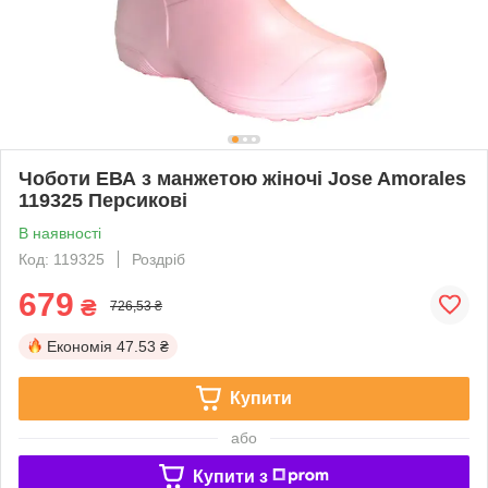
Чоботи ЕВА з манжетою жіночі Jose Amorales
119325 Персикові
В наявності
Код: 119325
Роздріб
679
₴
726,53 ₴
Економія
47.53 ₴
Купити
або
Купити з