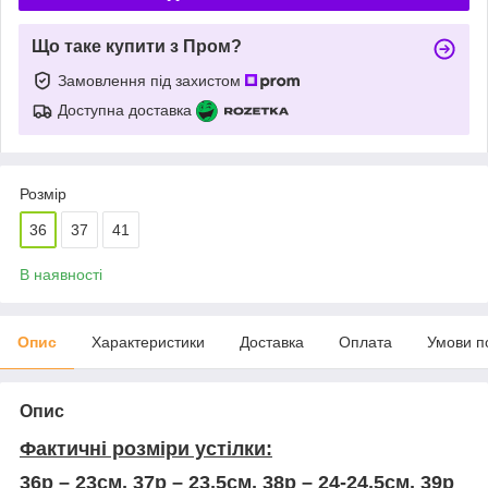
Що таке купити з Пром?
Замовлення під захистом
Доступна доставка
Розмір
36
37
41
В наявності
Опис
Характеристики
Доставка
Оплата
Умови п
Опис
Фактичні розміри устілки:
36р – 23см, 37р – 23,5см, 38р – 24-24,5см, 39р