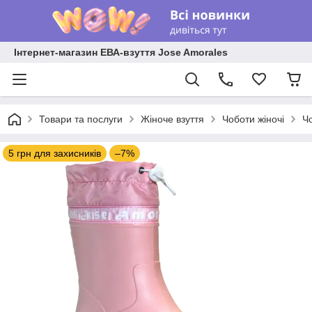
Інтернет-магазин ЕВА-взуття Jose Amorales
Товари та послуги
Жіноче взуття
Чоботи жіночі
Ч
5 грн для захисників
–7%