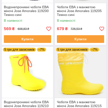
Водонепроникні чоботи ЕВА
Чоботи ЕВА з манжетою
жіночі Jose Amorales 119200
жіночі Jose Amorales 119205
Темно-сині
Темно-сині
В наявності
В наявності
569
679
₴
₴
608,83 ₴
726,53 ₴
Купити
Купити
5 грн для захисників
–7%
5 грн для захисників
–7%
Водонепроникні чоботи ЕВА
Чоботи ЕВА з манжетою
жіночі Jose Amorales 119210
жіночі Jose Amorales 119215