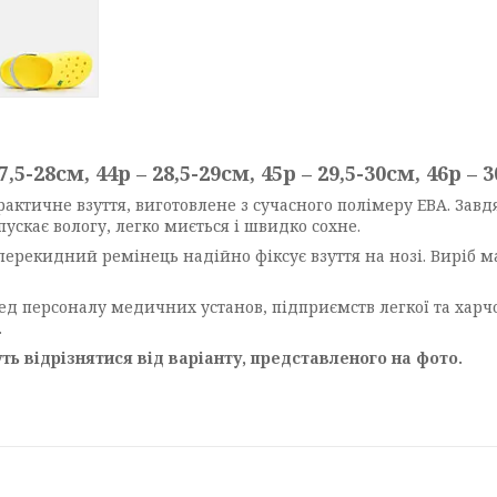
27,5-28см, 44р – 28,5-29см, 45р – 29,5-30см, 46р – 
практичне взуття, виготовлене з сучасного полімеру ЕВА. Завд
опускає вологу, легко миється і швидко сохне.
ерекидний ремінець надійно фіксує взуття на нозі. Виріб м
ед персоналу медичних установ, підприємств легкої та харчов
.
ь відрізнятися від варіанту, представленого на фото.