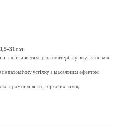
30,5-31см
яки властивостям цього матеріалу, взуття не має
ає анатомічну устілку з масажним ефектом.
ої промисловості, торгових залів,