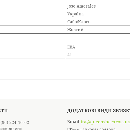
Jose Amorales
Україна
Сабо/Клоги
Жовтий
ЕВА
41
ira@queenshoes.com.ua
 (96) 224-10-02
замовлень
+38 (096) 2241002