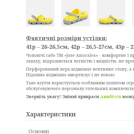
Фактичні розміри устілки:
41р – 26-26,5см, 42р – 26,5-27см, 43р – 
Чоловічі сабо TM «Jose Amorales» - комфортне і 
запаху, відрізняється легкістю і міцністю, не пр
Перфорований верх відмінно вентилює стопу, а п
Підошва відмінно амортизує і не ковзає.
Таке взуття користується особливим попитом сер
обслуговуючого персоналу готельних комплексів
Зверніть увагу! Знімні прикраси
джибітси
можут
Характеристики
Основні