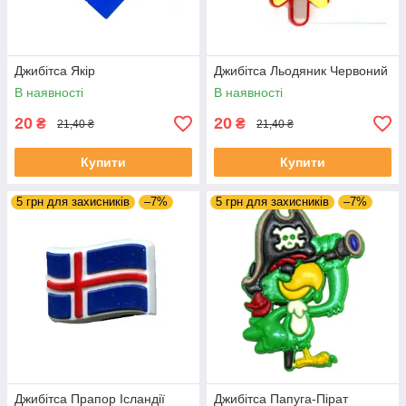
Джибітса Якір
Джибітса Льодяник Червоний
В наявності
В наявності
20
20
₴
₴
21,40 ₴
21,40 ₴
Купити
Купити
5 грн для захисників
–7%
5 грн для захисників
–7%
Джибітса Прапор Ісландії
Джибітса Папуга-Пірат