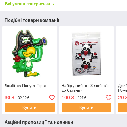
Всі умови повернення
Подібні товари компанії
Джибітса Папуга-Пірат
Набір джибітс «З любов’ю
Джиб
до батьків»
Рож
30
100
20
₴
₴
32,10 ₴
107 ₴
Купити
Купити
Акційні пропозиції та новинки