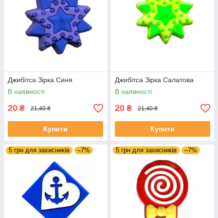
Джибітса Зірка Синя
Джибітса Зірка Салатова
В наявності
В наявності
20
20
₴
₴
21,40 ₴
21,40 ₴
Купити
Купити
5 грн для захисників
–7%
5 грн для захисників
–7%