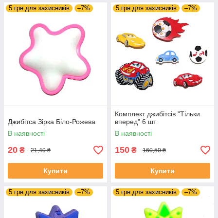
5 грн для захисників
–7%
5 грн для захисників
–7%
Комплект джибітсів "Тільки
Джибітса Зірка Біло-Рожева
вперед" 6 шт
В наявності
В наявності
20
150
₴
₴
21,40 ₴
160,50 ₴
Купити
Купити
5 грн для захисників
–7%
5 грн для захисників
–7%