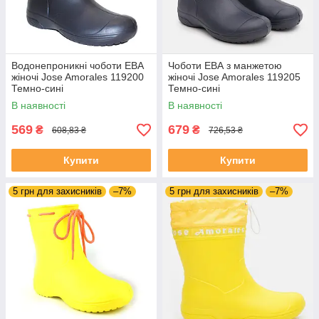
Водонепроникні чоботи ЕВА
Чоботи ЕВА з манжетою
жіночі Jose Amorales 119200
жіночі Jose Amorales 119205
Темно-сині
Темно-сині
В наявності
В наявності
569
679
₴
₴
608,83 ₴
726,53 ₴
Купити
Купити
5 грн для захисників
–7%
5 грн для захисників
–7%