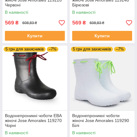
жіночі Jose Amorales 119220
жіночі Jose Amorales 119240
Червоні
Бірюзові
В наявності
В наявності
569
569
₴
₴
608,83 ₴
608,83 ₴
Купити
Купити
5 грн для захисників
–7%
5 грн для захисників
–7%
Водонепроникні чоботи ЕВА
Водонепроникні чоботи
жіночі Jose Amorales 119270
жіночі Jose Amorales 119290
Чорні
Білі
В наявності
В наявності