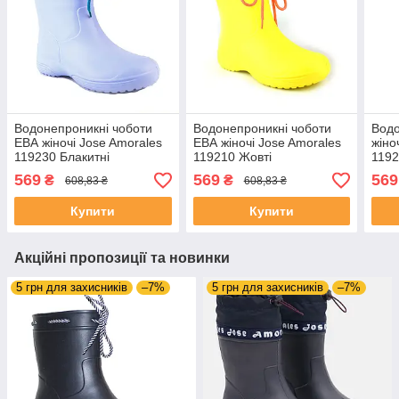
Водонепроникні чоботи
Водонепроникні чоботи
Водо
ЕВА жіночі Jose Amorales
ЕВА жіночі Jose Amorales
жіно
119230 Блакитні
119210 Жовті
1192
569
569
569
₴
₴
608,83 ₴
608,83 ₴
Купити
Купити
Акційні пропозиції та новинки
5 грн для захисників
–7%
5 грн для захисників
–7%