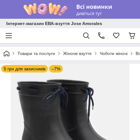
Інтернет-магазин ЕВА-взуття Jose Amorales
Товари та послуги
Жіноче взуття
Чоботи жіночі
Во
5 грн для захисників
–7%