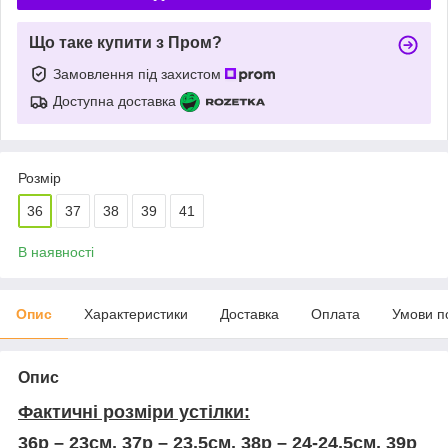
Що таке купити з Пром?
Замовлення під захистом
Доступна доставка
Розмір
36
37
38
39
41
В наявності
Опис
Характеристики
Доставка
Оплата
Умови п
Опис
Фактичні розміри устілки:
36р – 23см, 37р – 23,5см, 38р – 24-24,5см, 39р