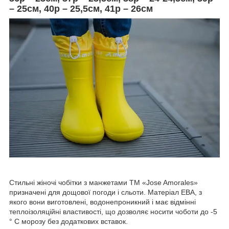
– 25см, 40р – 25,5см, 41р – 26см
Стильні жіночі чобітки з манжетами ТМ «Jose Amorales»
призначені для дощової погоди і сльоти. Матеріал ЕВА, з
якого вони виготовлені, водонепроникний і має відмінні
теплоізоляційні властивості, що дозволяє носити чоботи до -5
° С морозу без додаткових вставок.