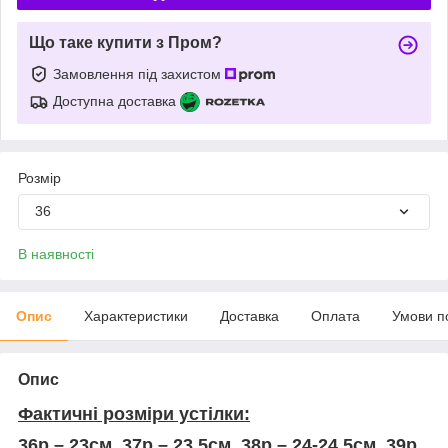
Що таке купити з Пром?
Замовлення під захистом
Доступна доставка
Розмір
36
В наявності
Опис
Характеристики
Доставка
Оплата
Умови п
Опис
Фактичні розміри устілки:
36р – 23см, 37р – 23,5см, 38р – 24-24,5см, 39р