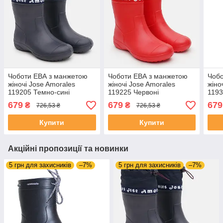
Чоботи ЕВА з манжетою
Чоботи ЕВА з манжетою
Чобо
жіночі Jose Amorales
жіночі Jose Amorales
жіно
119205 Темно-сині
119225 Червоні
1193
679
679
679
₴
₴
726,53 ₴
726,53 ₴
Купити
Купити
Акційні пропозиції та новинки
5 грн для захисників
–7%
5 грн для захисників
–7%