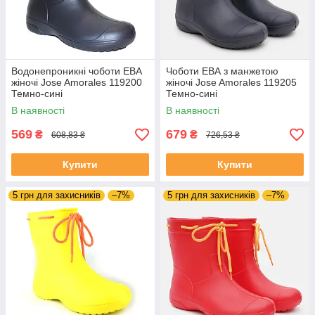
Водонепроникні чоботи ЕВА
Чоботи ЕВА з манжетою
жіночі Jose Amorales 119200
жіночі Jose Amorales 119205
Темно-сині
Темно-сині
В наявності
В наявності
569
679
₴
₴
608,83 ₴
726,53 ₴
Купити
Купити
5 грн для захисників
–7%
5 грн для захисників
–7%