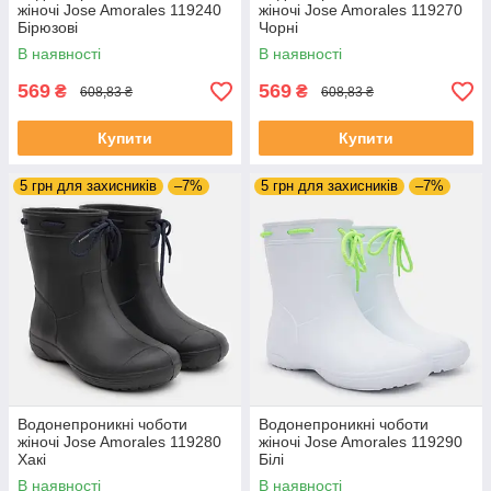
жіночі Jose Amorales 119240
жіночі Jose Amorales 119270
Бірюзові
Чорні
В наявності
В наявності
569
569
₴
₴
608,83 ₴
608,83 ₴
Купити
Купити
5 грн для захисників
–7%
5 грн для захисників
–7%
Водонепроникні чоботи
Водонепроникні чоботи
жіночі Jose Amorales 119280
жіночі Jose Amorales 119290
Хакі
Білі
В наявності
В наявності