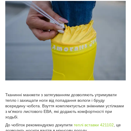
Тканинні манжети з затягуванням дозволяють утримувати
тепло і захищати ноги від попадання вологи і бруду
всередину чобота. Взуття комплектується знімними устілками
з м'якого листового ЕВА, які додають комфортності при
ходьбі.
До чобіток рекомендуємо докупити
теплі вставки 421102
, це
дозволить носити взуття в мінусову погоду.