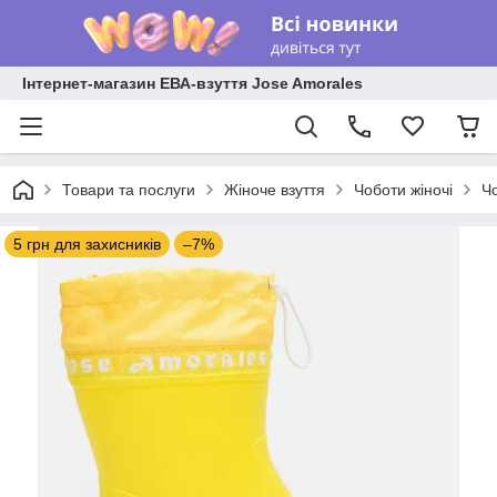
Інтернет-магазин ЕВА-взуття Jose Amorales
Товари та послуги
Жіноче взуття
Чоботи жіночі
Ч
5 грн для захисників
–7%