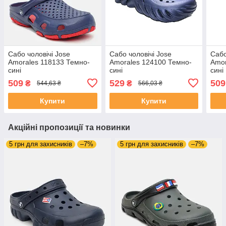
Сабо чоловічі Jose
Сабо чоловічі Jose
Сабо
Amorales 118133 Темно-
Amorales 124100 Темно-
Amor
сині
сині
сині
509
529
509
₴
₴
544,63 ₴
566,03 ₴
Купити
Купити
Акційні пропозиції та новинки
5 грн для захисників
–7%
5 грн для захисників
–7%