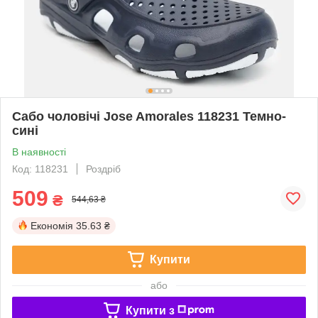
Сабо чоловічі Jose Amorales 118231 Темно-
сині
В наявності
Код: 118231
Роздріб
509
₴
544,63 ₴
Економія
35.63 ₴
Купити
або
Купити з