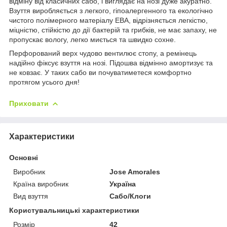
відміну від класичних сабо, і виглядає на нозі дуже акуратно.
Взуття виробляється з легкого, гіпоалергенного та екологічно
чистого полімерного матеріалу ЕВА, відрізняється легкістю,
міцністю, стійкістю до дії бактерій та грибків, не має запаху, не
пропускає вологу, легко миється та швидко сохне.
Перфорований верх чудово вентилює стопу, а ремінець
надійно фіксує взуття на нозі. Підошва відмінно амортизує та
не ковзає. У таких сабо ви почуватиметеся комфортно
протягом усього дня!
Приховати
Характеристики
Основні
Виробник
Jose Amorales
Країна виробник
Україна
Вид взуття
Сабо/Клоги
Користувальницькі характеристики
Розмір
42