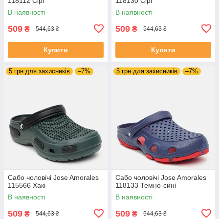
118112 Сірі
118130 Сірі
В наявності
В наявності
509
509
₴
₴
544,63 ₴
544,63 ₴
Купити
Купити
5 грн для захисників
–7%
5 грн для захисників
–7%
Сабо чоловічі Jose Amorales
Сабо чоловічі Jose Amorales
115566 Хакі
118133 Темно-сині
В наявності
В наявності
509
509
₴
₴
544,63 ₴
544,63 ₴