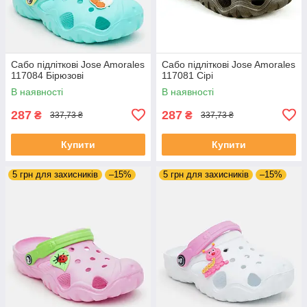
Сабо підліткові Jose Amorales
Сабо підліткові Jose Amorales
117084 Бірюзові
117081 Сірі
В наявності
В наявності
287
287
₴
₴
337,73 ₴
337,73 ₴
Купити
Купити
5 грн для захисників
–15%
5 грн для захисників
–15%