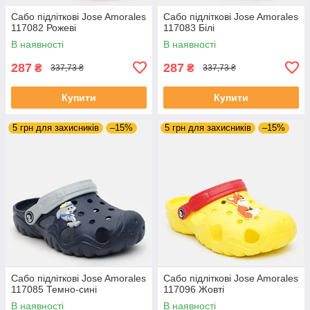
Сабо підліткові Jose Amorales
Сабо підліткові Jose Amorales
117082 Рожеві
117083 Білі
В наявності
В наявності
287
287
₴
₴
337,73 ₴
337,73 ₴
Купити
Купити
5 грн для захисників
–15%
5 грн для захисників
–15%
Сабо підліткові Jose Amorales
Сабо підліткові Jose Amorales
117085 Темно-сині
117096 Жовті
В наявності
В наявності