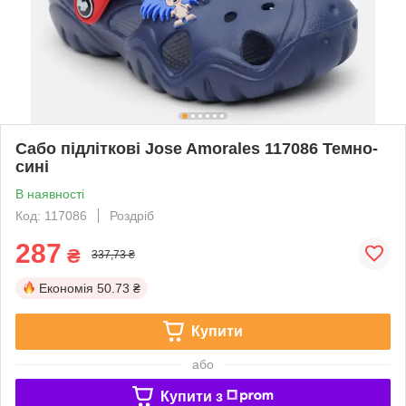
Сабо підліткові Jose Amorales 117086 Темно-
сині
В наявності
Код: 117086
Роздріб
287
₴
337,73 ₴
Економія
50.73 ₴
Купити
або
Купити з