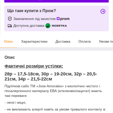
Що таке купити з Пром?
Замовлення під захистом
Доступна доставка
Опис
Характеристики
Доставка
Оплата
Умови п
Опис
Фактичні розміри устілки:
28р – 17,5-18см, 30р – 19-20см, 32р – 20,5-
21см, 34р – 21,5-22см
Підліткові сабо ТМ «Jose Amorales» з екологічно чистого і
гіпоалергенного матеріалу ЕВА (етиленвінілацетат) мають
такі переваги:
- легкі і міцні,
- не викликають алергії навіть за умови тривалого контакту зі