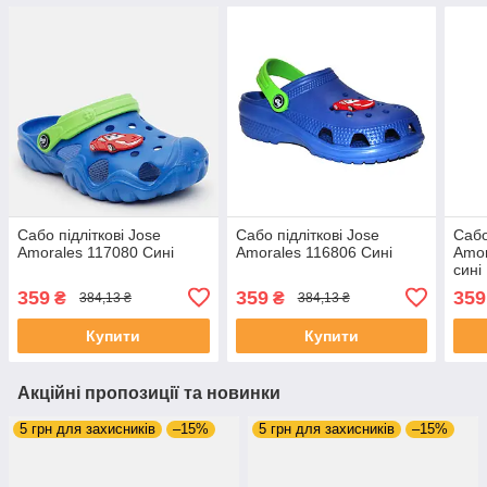
Сабо підліткові Jose
Сабо підліткові Jose
Сабо
Amorales 117080 Сині
Amorales 116806 Сині
Amor
сині
359
359
359
₴
₴
384,13 ₴
384,13 ₴
Купити
Купити
Акційні пропозиції та новинки
5 грн для захисників
–15%
5 грн для захисників
–15%