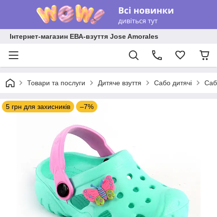
Інтернет-магазин ЕВА-взуття Jose Amorales
Товари та послуги
Дитяче взуття
Сабо дитячі
Саб
5 грн для захисників
–7%