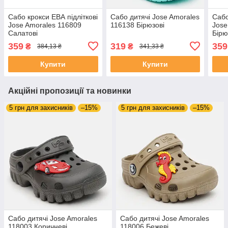
Сабо крокси ЕВА підліткові
Сабо дитячі Jose Amorales
Сабо
Jose Amorales 116809
116138 Бірюзові
Jose
Салатові
Бірю
359
319
359
₴
₴
384,13 ₴
341,33 ₴
Купити
Купити
Акційні пропозиції та новинки
5 грн для захисників
–15%
5 грн для захисників
–15%
Сабо дитячі Jose Amorales
Сабо дитячі Jose Amorales
118003 Коричневі
118006 Бежеві