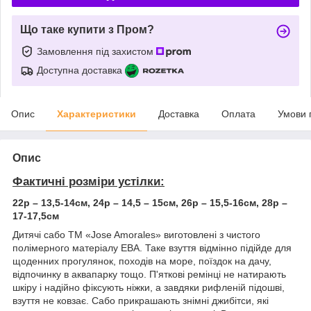
Що таке купити з Пром?
Замовлення під захистом
Доступна доставка
Опис
Характеристики
Доставка
Оплата
Умови 
Опис
Фактичні розміри устілки:
22р – 13,5-14см, 24р – 14,5 – 15см, 26р – 15,5-16см, 28р –
17-17,5см
Дитячі сабо ТМ «Jose Amorales» виготовлені з чистого
полімерного матеріалу ЕВА. Таке взуття відмінно підійде для
щоденних прогулянок, походів на море, поїздок на дачу,
відпочинку в аквапарку тощо. П'яткові ремінці не натирають
шкіру і надійно фіксують ніжки, а завдяки рифленій підошві,
взуття не ковзає. Сабо прикрашають знімні джибітси, які