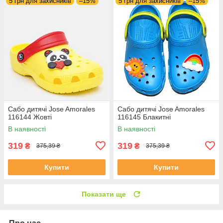
5 грн для захисників
–15%
5 грн для захисників
–15%
Сабо дитячі Jose Amorales
Сабо дитячі Jose Amorales
116144 Жовті
116145 Блакитні
В наявності
В наявності
319
319
₴
₴
375,39 ₴
375,39 ₴
Купити
Купити
Показати ще