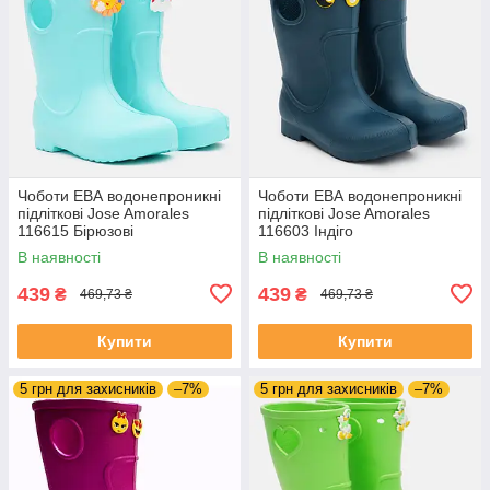
Чоботи ЕВА водонепроникні
Чоботи ЕВА водонепроникні
підліткові Jose Amorales
підліткові Jose Amorales
116615 Бірюзові
116603 Індіго
В наявності
В наявності
439
439
₴
₴
469,73 ₴
469,73 ₴
Купити
Купити
5 грн для захисників
–7%
5 грн для захисників
–7%