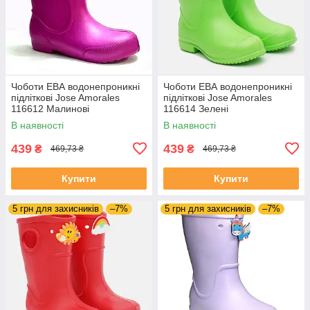
Чоботи ЕВА водонепроникні
Чоботи ЕВА водонепроникні
підліткові Jose Amorales
підліткові Jose Amorales
116612 Малинові
116614 Зелені
В наявності
В наявності
439
439
₴
₴
469,73 ₴
469,73 ₴
Купити
Купити
5 грн для захисників
–7%
5 грн для захисників
–7%