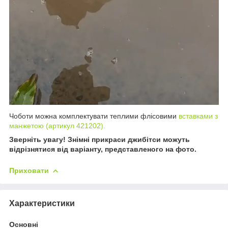
Чоботи можна комплектувати теплими флісовими
вставками з
манжетою (артикул 421202).
Зверніть увагу! Знімні прикраси джибітси можуть
відрізнятися від варіанту, представленого на фото.
Приховати
Характеристики
Основні