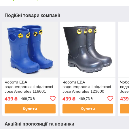
Подібні товари компанії
Чоботи ЕВА
Чоботи ЕВА
Чоб
водонепроникні підліткові
водонепроникні підліткові
водо
Jose Amorales 116601
Jose Amorales 123600
Jose
Сині
Темно-сині
Інди
439
439
439
₴
₴
469,73 ₴
469,73 ₴
Купити
Купити
Акційні пропозиції та новинки