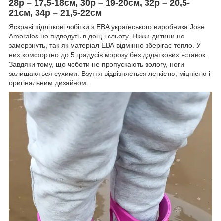
28р – 17,5-18см, 30р – 19-20см, 32р – 20,5-
21см, 34р – 21,5-22см
Яскраві підліткові чобітки з ЕВА українського виробника Jose
Amorales не підведуть в дощ і сльоту. Ніжки дитини не
замерзнуть, так як матеріал ЕВА відмінно зберігає тепло. У
них комфортно до 5 градусів морозу без додаткових вставок.
Завдяки тому, що чоботи не пропускають вологу, ноги
залишаються сухими. Взуття відрізняється легкістю, міцністю і
оригінальним дизайном.