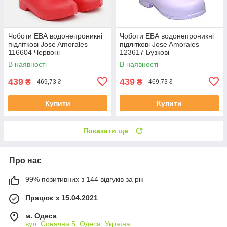
Чоботи ЕВА водонепроникні
Чоботи ЕВА водонепроникні
підліткові Jose Amorales
підліткові Jose Amorales
116604 Червоні
123617 Бузкові
В наявності
В наявності
439
439
₴
₴
469,73 ₴
469,73 ₴
Купити
Купити
Показати ще
Про нас
99% позитивних з 144 відгуків за рік
Працює з 15.04.2021
м. Одеса
вул. Сонячна 5, Одеса, Україна