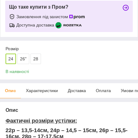
Що таке купити з Пром?
Замовлення під захистом
Доступна доставка
Розмір
24
26"
28
В наявності
Опис
Характеристики
Доставка
Оплата
Умови п
Опис
Фактичні розміри устілки:
22р – 13,5-14см, 24р – 14,5 – 15см, 26р – 15,5-
16см, 28р – 17-17,5см