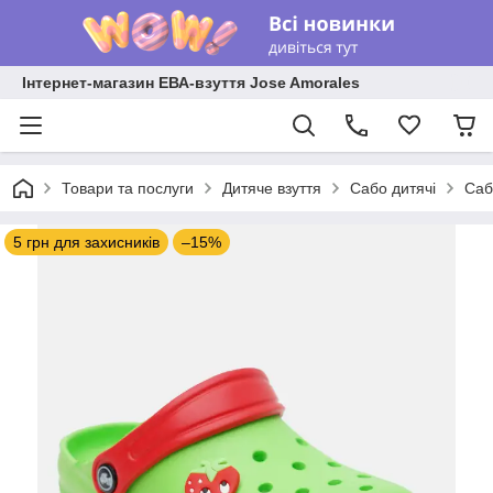
Інтернет-магазин ЕВА-взуття Jose Amorales
Товари та послуги
Дитяче взуття
Сабо дитячі
Саб
5 грн для захисників
–15%