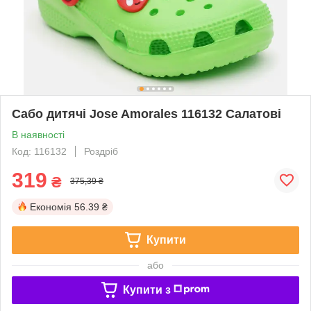
Сабо дитячі Jose Amorales 116132 Салатові
В наявності
Код: 116132
Роздріб
319
₴
375,39 ₴
Економія
56.39 ₴
Купити
або
Купити з