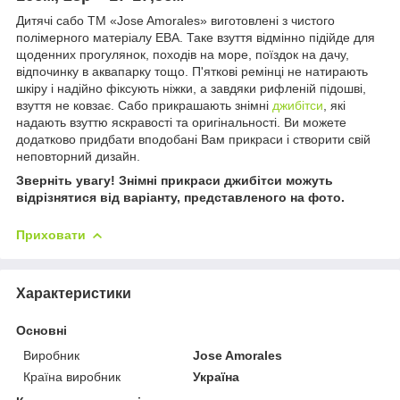
Дитячі сабо ТМ «Jose Amorales» виготовлені з чистого
полімерного матеріалу ЕВА. Таке взуття відмінно підійде для
щоденних прогулянок, походів на море, поїздок на дачу,
відпочинку в аквапарку тощо. П'яткові ремінці не натирають
шкіру і надійно фіксують ніжки, а завдяки рифленій підошві,
взуття не ковзає. Сабо прикрашають знімні
джибітси
, які
надають взуттю яскравості та оригінальності. Ви можете
додатково придбати вподобані Вам прикраси і створити свій
неповторний дизайн.
Зверніть увагу! Знімні прикраси джибітси можуть
відрізнятися від варіанту, представленого на фото.
Приховати
Характеристики
Основні
Виробник
Jose Amorales
Країна виробник
Україна