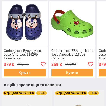
Сабо дитячі Бурундучки
Сабо крокси ЕВА підліткові
Сабо
Jose Amorales 116265
Jose Amorales 116809
Jose
Темно-сині
Салатові
Жовт
379
359
379
₴
₴
405,53 ₴
384,13 ₴
Купити
Купити
Акційні пропозиції та новинки
5 грн для захисників
–15%
5 грн для захисників
–15%