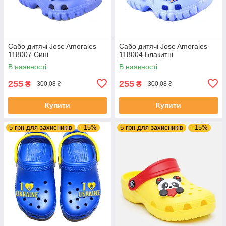
Сабо дитячі Jose Amorales
Сабо дитячі Jose Amorales
118007 Сині
118004 Блакитні
В наявності
В наявності
255
255
₴
₴
300,08 ₴
300,08 ₴
Купити
Купити
5 грн для захисників
–15%
5 грн для захисників
–15%