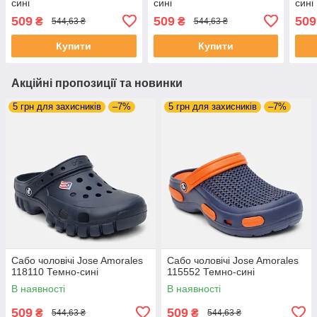
сині
сині
сині
509
509
509
₴
₴
544,63 ₴
544,63 ₴
Купити
Купити
Акційні пропозиції та новинки
5 грн для захисників
–7%
5 грн для захисників
–7%
Сабо чоловічі Jose Amorales
Сабо чоловічі Jose Amorales
118110 Темно-сині
115552 Темно-сині
В наявності
В наявності
509
509
₴
₴
544,63 ₴
544,63 ₴