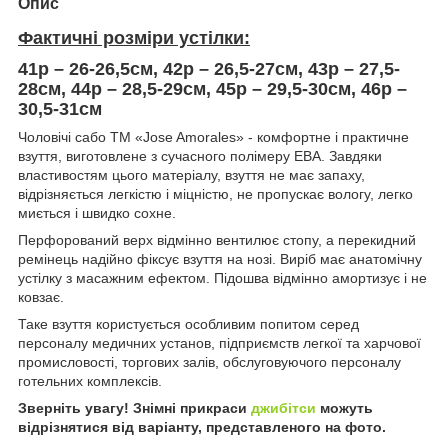
Опис
Фактичні розміри устілки:
41р – 26-26,5см, 42р – 26,5-27см, 43р – 27,5-
28см, 44р – 28,5-29см, 45р – 29,5-30см, 46р –
30,5-31см
Чоловічі сабо TM «Jose Amorales» - комфортне і практичне
взуття, виготовлене з сучасного полімеру ЕВА. Завдяки
властивостям цього матеріалу, взуття не має запаху,
відрізняється легкістю і міцністю, не пропускає вологу, легко
миється і швидко сохне.
Перфорований верх відмінно вентилює стопу, а перекидний
ремінець надійно фіксує взуття на нозі. Виріб має анатомічну
устілку з масажним ефектом. Підошва відмінно амортизує і не
ковзає.
Таке взуття користується особливим попитом серед
персоналу медичних установ, підприємств легкої та харчової
промисловості, торгових залів, обслуговуючого персоналу
готельних комплексів.
Зверніть увагу! Знімні прикраси
джибітси
можуть
відрізнятися від варіанту, представленого на фото.