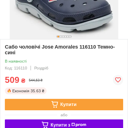
Сабо чоловічі Jose Amorales 116110 Темно-
сині
В наявності
Код: 116110
Роздріб
509
₴
544,63 ₴
Економія
35.63 ₴
Купити
або
Купити з